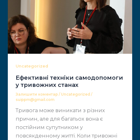
Uncategorized
Ефективні техніки самодопомоги
у тривожних станах
Залишити коментар
/
Uncategorized
/
suippm@gmail.com
Тривога може виникати з різних
причин, але ​для багатьох вона є
постійним супутником у ​
повсякденному житті. Коли тривожні