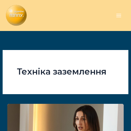
Перейти
до
вмісту
Техніка заземлення