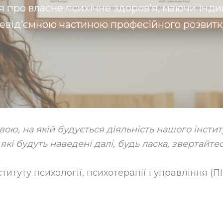
ся про власне психічне здоров’я, маючи інди
евід’ємною частиною професійного розвитк
вою, на якій будується діяльність нашого інсти
 які будуть наведені далі, будь ласка, звертайте
итуту психології, психотерапії і управління (П