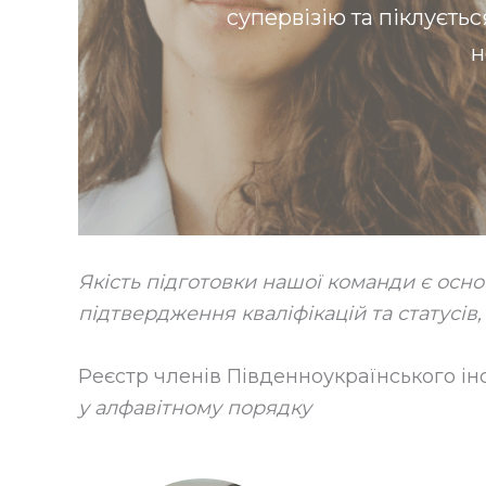
супервізію та піклуєть
н
Якість підготовки нашої команди є осно
підтвердження кваліфікацій та статусів,
Реєстр членів Південноукраїнського інст
у алфавітному порядку