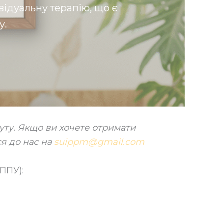
відуальну терапію, що є
у.
туту. Якщо ви хочете отримати
ся до нас на
suippm@gmail.com
ІППУ):