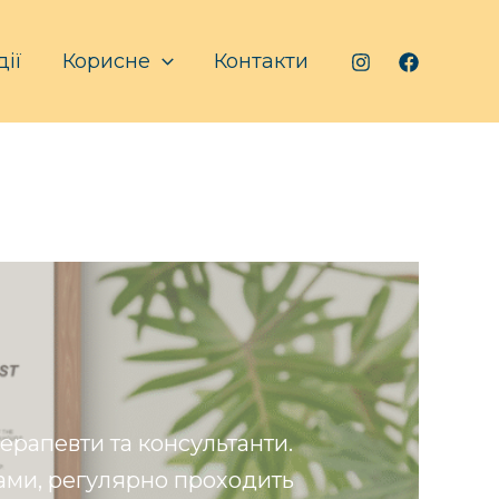
дії
Корисне
Контакти
терапевти та консультанти.
тами, регулярно проходить