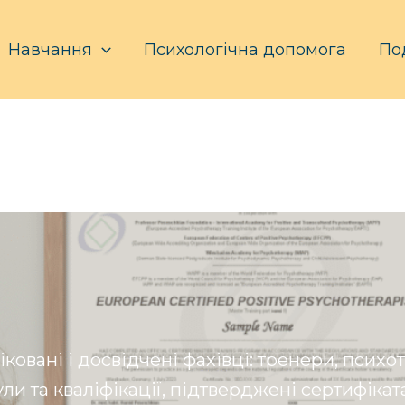
Навчання
Психологічна допомога
По
овані і досвідчені фахівці: тренери, психо
ули та кваліфікації, підтверджені сертифіка