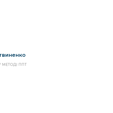
твиненко
 МЕТОДІ ППТ