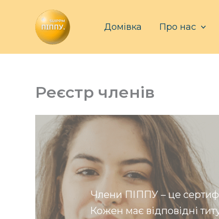
Перейти
до
Домівка
Про нас
вмісту
Реєстр членів
Члени ПІППУ – це сертифік
Кожен має відповідні тит