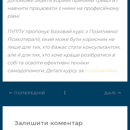
допоможе знайти ​корінні причини тривоги і
навчити працювати з ​ними на професійному
рівні.
ПІППУ пропонує Базовий курс з Позитивної ​
Психотерапії, який може бути корисним не ​
лише для тих, хто бажає стати консультантом, ​
але й для тих, хто хоче краще розібратися в
собі ​та освоїти ефективні техніки
самодопомоги. ​Деталі курсу за
посиланням
.
ПОПЕРЕДНІЙ
ДАЛІ
Залишити коментар