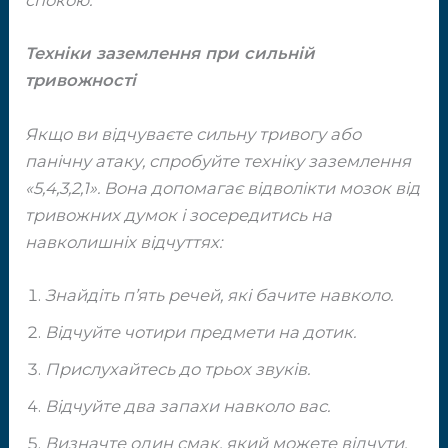
спокою.
Техніки заземлення при сильній
тривожності
Якщо ви відчуваєте сильну тривогу або
панічну ​атаку, спробуйте техніку заземлення
«5,4,3,2,1». ​Вона допомагає відволікти мозок від
тривожних ​думок і зосередитись на
навколишніх відчуттях:
Знайдіть п’ять речей, які бачите навколо.
Відчуйте чотири предмети на дотик.
Прислухайтесь до трьох звуків.
Відчуйте два запахи навколо вас.
Визначте один смак, який можете відчути.