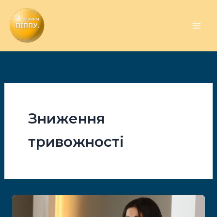
Перейти
до
вмісту
Зниження
тривожності