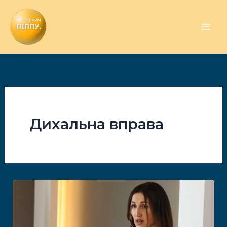
Перейти
до
вмісту
Дихальна вправа