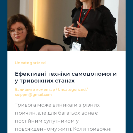
Uncategorized
Ефективні техніки самодопомоги
у тривожних станах
Залишити коментар
/
Uncategorized
/
suippm@gmail.com
Тривога може виникати з різних
причин, але ​для багатьох вона є
постійним супутником у ​
повсякденному житті. Коли тривожні