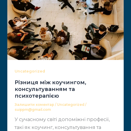
Uncategorized
Різниця між коучингом,
консультуванням та ​
психотерапією
Залишити коментар
/
Uncategorized
/
suippm@gmail.com
У сучасному світі допоміжні професії,
такі як ​коучинг, консультування та