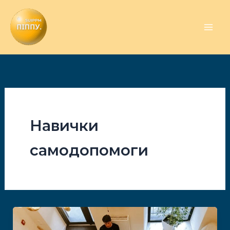
Перейти
до
вмісту
Навички
самодопомоги