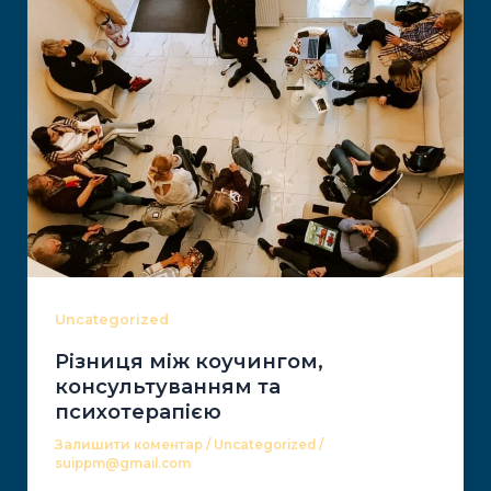
Uncategorized
Різниця між коучингом,
консультуванням та ​
психотерапією
Залишити коментар
/
Uncategorized
/
suippm@gmail.com