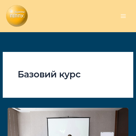
Перейти
до
вмісту
Базовий курс