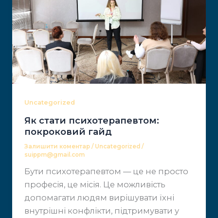
Uncategorized
Як стати психотерапевтом:
покроковий гайд
Залишити коментар
/
Uncategorized
/
suippm@gmail.com
Бути психотерапевтом — це не просто
професія, це місія. Це ​можливість
допомагати людям вирішувати їхні
внутрішні ​конфлікти, підтримувати у